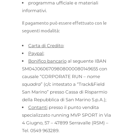
programma ufficiale e materiali
informativi.
Il pagamento può essere effettuato con le
seguenti modalità:
Carta di Credito
;
Paypal
;
Bonifico bancario
al seguente IBAN
SM04J0606709808000080149655 con
causale “CORPORATE RUN –
nome
squadra
” (c/c intestato a “Track&Field
San Marino” presso Cassa di Risparmio
della Repubblica di San Marino S.p.A.);
Contanti
presso il punto vendita
specializzato running MVP SPORT in Via
4 Giugno, 57 – 47899 Serravalle (RSM) –
Tel. 0549 963289.