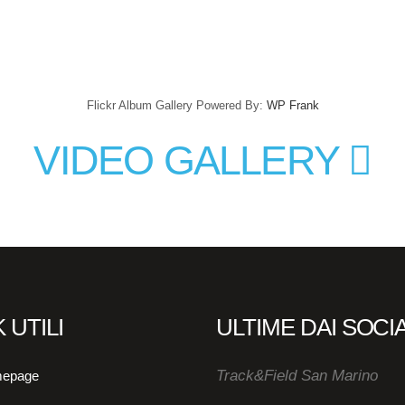
Flickr Album Gallery Powered By:
WP Frank
VIDEO GALLERY
 UTILI
ULTIME DAI SOCI
Track&Field San Marino
epage