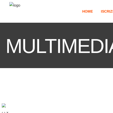
HOME
ISCRIZ
MULTIMEDI
‹
›
×