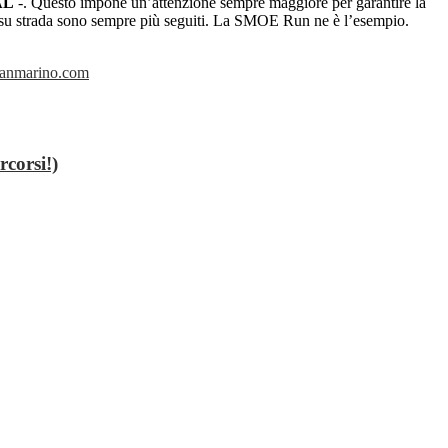
AL
-. Questo impone un’attenzione sempre maggiore per garantire la
corse su strada sono sempre più seguiti. La SMOE Run ne è l’esempio.
anmarino.com
corsi!)