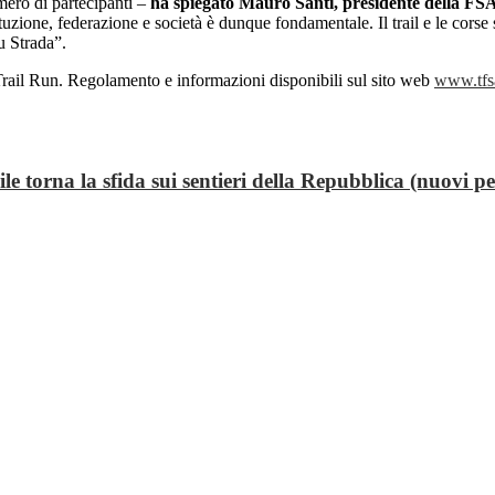
mero di partecipanti –
ha spiegato Mauro Santi, presidente della FS
ra istituzione, federazione e società è dunque fondamentale. Il trail e le 
u Strada”.
o Trail Run. Regolamento e informazioni disponibili sul sito web
www.tfs
na la sfida sui sentieri della Repubblica (nuovi per