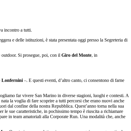
 incontro a tutti.
ra e delle istituzioni, è stata presentata oggi presso la Segreteria di
e outdoor. Si prosegue, poi, con il
Giro del Monte
, in
o Lonfernini
–. E questi eventi, d’altro canto, ci consentono di farne
ogliamo far vivere San Marino in diverse stagioni, luoghi e contesti. A
ata la voglia di fare scoprire a tutti percorsi che erano nuovi anche
ori dal confine della nostra Repubblica. Quest’anno torna nella sua
 le sue caratteristiche, in pochissimo tempo è riuscita a richiamare
ecipare in team amatoriali alla Corporate Run. Una modalità che, anche