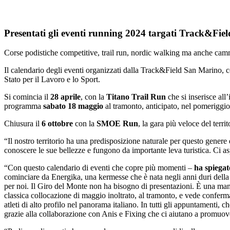
Presentati gli eventi running 2024 targati Track&Fi
Corse podistiche competitive, trail run, nordic walking ma anche camm
Il calendario degli eventi organizzati dalla Track&Field San Marino, c
Stato per il Lavoro e lo Sport.
Si comincia il
28 aprile
, con la
Titano Trail Run
che si inserisce all
programma
sabato 18 maggio
al tramonto, anticipato, nel pomeriggio
Chiusura il
6 ottobre
con la
SMOE Run
, la gara più veloce del terr
“Il nostro territorio ha una predisposizione naturale per questo genere 
conoscere le sue bellezze e fungono da importante leva turistica. Ci 
“Con questo calendario di eventi che copre più momenti –
ha spiega
cominciare da Energika, una kermesse che è nata negli anni duri della 
per noi. Il Giro del Monte non ha bisogno di presentazioni. È una man
classica collocazione di maggio inoltrato, al tramonto, e vede conferm
atleti di alto profilo nel panorama italiano. In tutti gli appuntamenti
grazie alla collaborazione con Anis e Fixing che ci aiutano a promuove