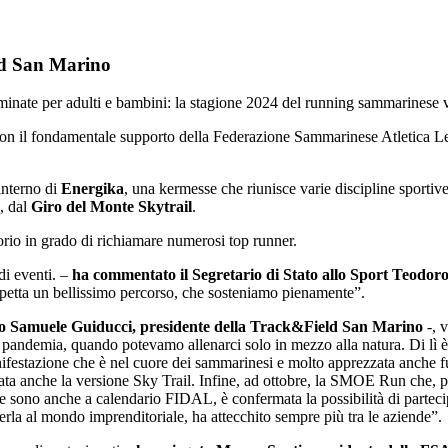
eld San Marino
inate per adulti e bambini: la stagione 2024 del running sammarinese va
on il fondamentale supporto della Federazione Sammarinese Atletica Legge
’interno di
Energika
, una kermesse che riunisce varie discipline sportiv
, dal
Giro del Monte Skytrail
.
itorio in grado di richiamare numerosi top runner.
di eventi. –
ha commentato il Segretario di Stato allo Sport Teodor
aspetta un bellissimo percorso, che sosteniamo pienamente”.
to Samuele Guiducci, presidente della Track&Field San Marino
-, v
pandemia, quando potevamo allenarci solo in mezzo alla natura. Di lì è n
ifestazione che è nel cuore dei sammarinesi e molto apprezzata anche fu
ata anche la versione Sky Trail. Infine, ad ottobre, la SMOE Run che, per
, che sono anche a calendario FIDAL, è confermata la possibilità di part
rla al mondo imprenditoriale, ha attecchito sempre più tra le aziende”.