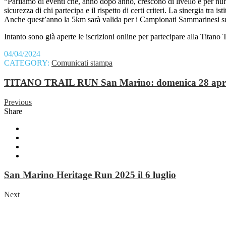
“Parliamo di eventi che, anno dopo anno, crescono di livello e per nu
sicurezza di chi partecipa e il rispetto di certi criteri. La sinergia t
Anche quest’anno la 5km sarà valida per i Campionati Sammarinesi s
Intanto sono già aperte le iscrizioni online per partecipare alla Titan
04/04/2024
CATEGORY:
Comunicati stampa
TITANO TRAIL RUN San Marino: domenica 28 aprile tor
Previous
Share
San Marino Heritage Run 2025 il 6 luglio
Next